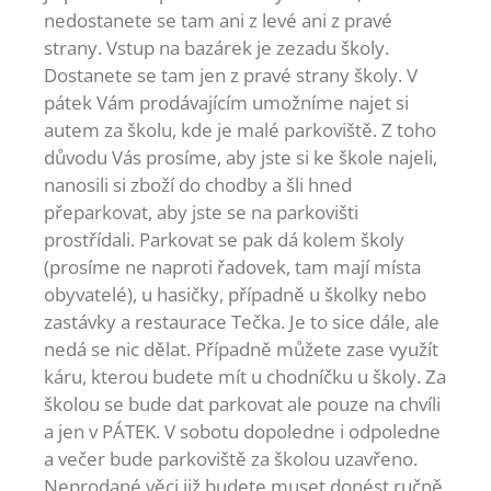
nedostanete se tam ani z levé ani z pravé
strany. Vstup na bazárek je zezadu školy.
Dostanete se tam jen z pravé strany školy. V
pátek Vám prodávajícím umožníme najet si
autem za školu, kde je malé parkoviště. Z toho
důvodu Vás prosíme, aby jste si ke škole najeli,
nanosili si zboží do chodby a šli hned
přeparkovat, aby jste se na parkovišti
prostřídali. Parkovat se pak dá kolem školy
(prosíme ne naproti řadovek, tam mají místa
obyvatelé), u hasičky, případně u školky nebo
zastávky a restaurace Tečka. Je to sice dále, ale
nedá se nic dělat. Případně můžete zase využít
káru, kterou budete mít u chodníčku u školy. Za
školou se bude dat parkovat ale pouze na chvíli
a jen v PÁTEK. V sobotu dopoledne i odpoledne
a večer bude parkoviště za školou uzavřeno.
Neprodané věci již budete muset donést ručně,