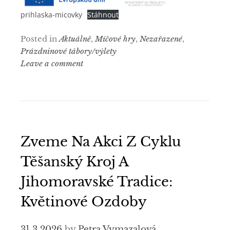
prihlaska-micovky
Stáhnout
Posted in
Aktuálně
,
Míčové hry
,
Nezařazené
,
Prázdninové tábory/výlety
Leave a comment
Zveme Na Akci Z Cyklu
Těšanský Kroj A
Jihomoravské Tradice:
Květinové Ozdoby
31.3.2026
by
Petra Vymazalová