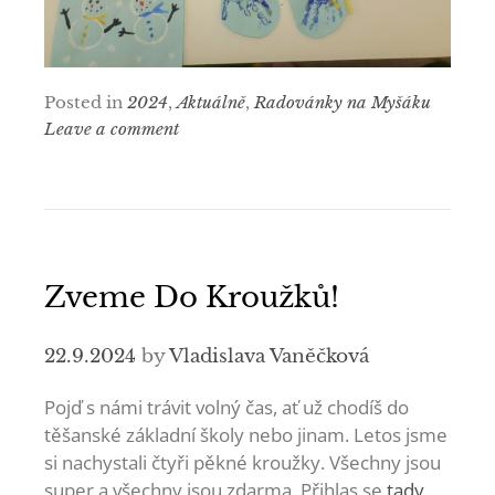
Posted in
2024
,
Aktuálně
,
Radovánky na Myšáku
Leave a comment
Zveme Do Kroužků!
22.9.2024
by
Vladislava Vaněčková
Pojď s námi trávit volný čas, ať už chodíš do
těšanské základní školy nebo jinam. Letos jsme
si nachystali čtyři pěkné kroužky. Všechny jsou
super a všechny jsou zdarma. Přihlas se
tady
,