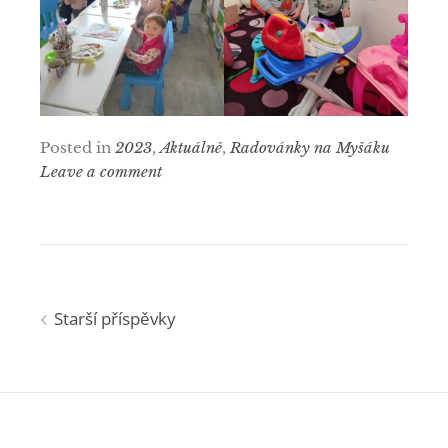
Posted in
2023
,
Aktuálně
,
Radovánky na Myšáku
Leave a comment
Navigace
Starší příspěvky
pro
příspěvky