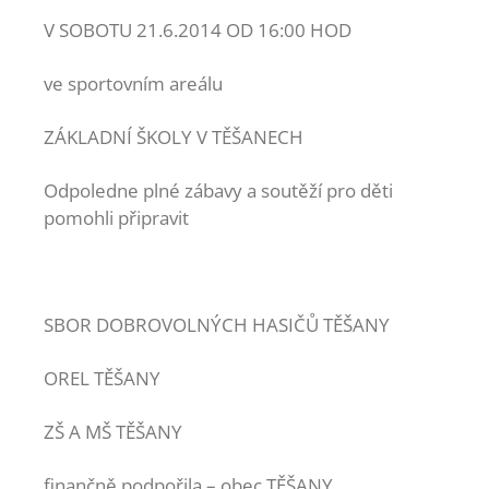
V SOBOTU 21.6.2014 OD 16:00 HOD
ve sportovním areálu
ZÁKLADNÍ ŠKOLY V TĚŠANECH
Odpoledne plné zábavy a soutěží pro děti
pomohli připravit
SBOR DOBROVOLNÝCH HASIČŮ TĚŠANY
OREL TĚŠANY
ZŠ A MŠ TĚŠANY
finančně podpořila – obec TĚŠANY