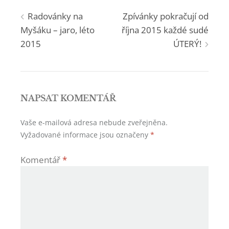
Navigace
Radovánky na
Zpívánky pokračují od
Myšáku – jaro, léto
října 2015 každé sudé
pro
2015
ÚTERÝ!
příspěvek
NAPSAT KOMENTÁŘ
Vaše e-mailová adresa nebude zveřejněna.
Vyžadované informace jsou označeny
*
Komentář
*