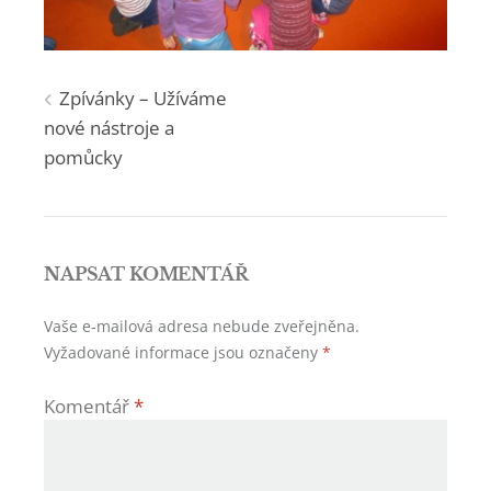
Navigace
Zpívánky – Užíváme
nové nástroje a
pro
pomůcky
příspěvek
NAPSAT KOMENTÁŘ
Vaše e-mailová adresa nebude zveřejněna.
Vyžadované informace jsou označeny
*
Komentář
*