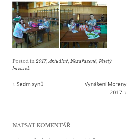
Posted in
2017
,
Aktuálně
,
Nezařazené
,
Veselý
bazárek
Navigace
Sedm synů
Vynášení Moreny
2017
pro
příspěvek
NAPSAT KOMENTÁŘ