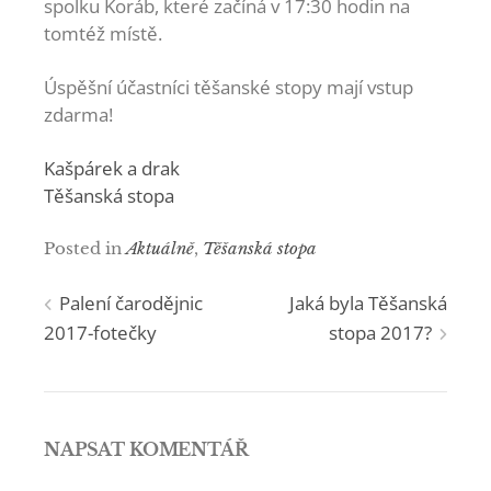
spolku Koráb, které začíná v 17:30 hodin na
tomtéž místě.
Úspěšní účastníci těšanské stopy mají vstup
zdarma!
Kašpárek a drak
Těšanská stopa
Posted in
Aktuálně
,
Těšanská stopa
Navigace
Palení čarodějnic
Jaká byla Těšanská
2017-fotečky
stopa 2017?
pro
příspěvek
NAPSAT KOMENTÁŘ