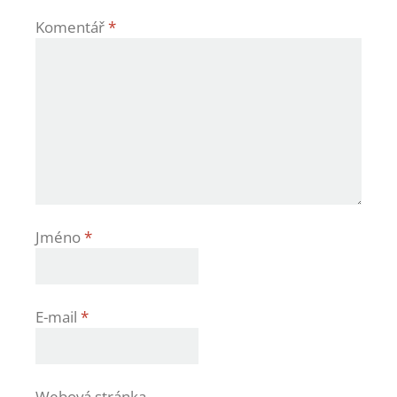
Komentář
*
Jméno
*
E-mail
*
Webová stránka