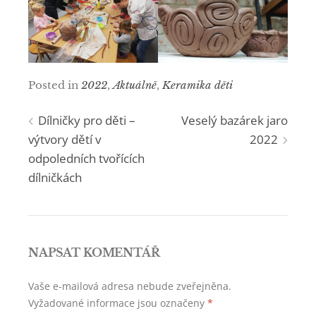
Posted in
2022
,
Aktuálně
,
Keramika děti
Navigace
Dílničky pro děti –
Veselý bazárek jaro
výtvory dětí v
2022
pro
odpoledních tvořících
dílničkách
příspěvek
NAPSAT KOMENTÁŘ
Vaše e-mailová adresa nebude zveřejněna.
Vyžadované informace jsou označeny
*