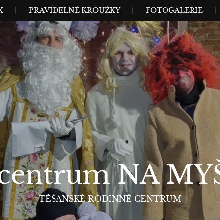
K
PRAVIDELNÉ KROUŽKY
FOTOGALERIE
centrum NA MYŠ
TĚŠANSKÉ RODINNÉ CENTRUM