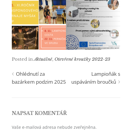
Posted in
Aktuálně
,
Otevřené kroužky 2022-23
Navigace
Ohlédnutí za
Lampioňák s
bazárkem podzim 2025
uspáváním broučků
pro
příspěvek
NAPSAT KOMENTÁŘ
Vaše e-mailová adresa nebude zveřejněna.