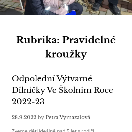
Rubrika:
Pravidelné
kroužky
Odpolední Výtvarné
Dílničky Ve Školním Roce
2022-23
28.9.2022
by
Petra Vymazalová
Zveme děti ideálně nad 5 let s rodiči.