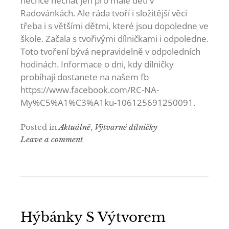
nechce nechat jen pro malé děti v
Radovánkách. Ale ráda tvoří i složitější věci
třeba i s většími dětmi, které jsou dopoledne ve
škole. Začala s tvořivými dílničkami i odpoledne.
Toto tvoření bývá nepravidelně v odpoledních
hodinách. Informace o dni, kdy dílničky
probíhají dostanete na našem fb
https://www.facebook.com/RC-NA-
My%C5%A1%C3%A1ku-106125691250091.
Posted in
Aktuálně
,
Výtvarné dílničky
Leave a comment
Hýbánky S Výtvorem