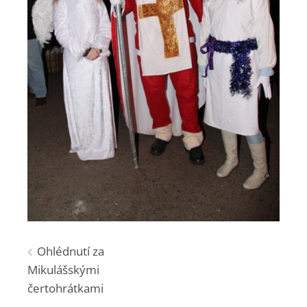
Navigace
Ohlédnutí za
Mikulášskými
pro
čertohrátkami