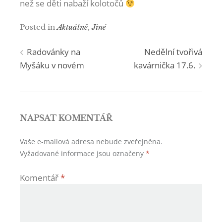
než se děti nabaží kolotočů
Posted in
Aktuálně
,
Jiné
Navigace
Radovánky na
Nedělní tvořivá
Myšáku v novém
kavárnička 17.6.
pro
příspěvek
NAPSAT KOMENTÁŘ
Vaše e-mailová adresa nebude zveřejněna.
Vyžadované informace jsou označeny
*
Komentář
*